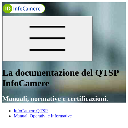
La documentazione del QTSP
InfoCamere
Manuali, normative e certificazioni.
InfoCamere QTSP
Manuali Operativi e Informative