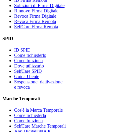
ID Firma Remota
Soluzioni di Firma Digitale
Rinnovo Firma Digitale
Revoca Firma Digitale
Revoca Firma Remota
SelfCare Firma Remota
SPID
ID SPID
Come richiederlo
Come funziona
Dove utilizzarlo
SelfCare SPID
Guida Utente
Sospensione, riattivazione
e revoca
Marche Temporali
Cos'è la Marca Temporale
Come richiederla
Come funziona
SelfCare Marche Temporali
App DigitalDNA IC