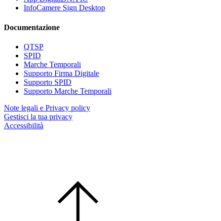
InfoCamere Sign Desktop
Documentazione
QTSP
SPID
Marche Temporali
Supporto Firma Digitale
Supporto SPID
Supporto Marche Temporali
Note legali e Privacy policy
Gestisci la tua privacy
Accessibilità
InfoCamere ScpA - sede legale: Via G. B. Morgagni, 13 - 00161 Roma - Cap. Soc. €
17.670.000
P.IVA/cod. fiscale 02313821007 - Codice LEI 815600EAD78C57FCE690