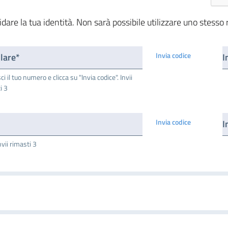
idare la tua identità.
Non sarà possibile utilizzare uno stesso re
Invia codice
ulare*
ci il tuo numero e clicca su "Invia codice". Invii
i 3
Invia codice
I
nvii rimasti 3