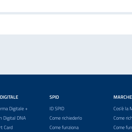
DIGITALE
SPID
MARCHE
Firma Digitale +
ID SPID
Cos'è la 
n Digital DNA
Come richiederlo
Come rich
rt Card
Come funziona
Come fun