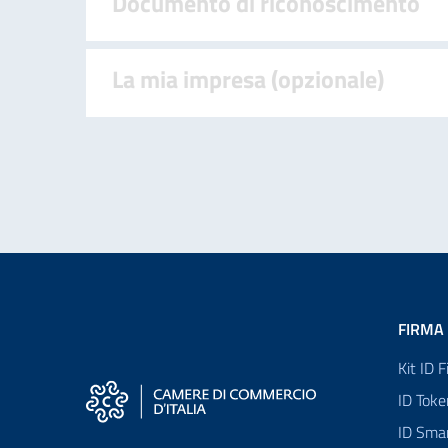
Documento di riconoscimento
La mia impresa (opzionale)
FIRMA 
Kit ID 
ID Toke
ID Sma