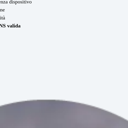
enza dispositivo
ine
ità
NS valida