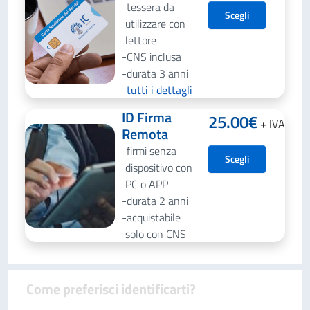
tessera da
Scegli
utilizzare con
lettore
CNS inclusa
durata 3 anni
tutti i dettagli
ID Firma
25.00
€
+ IVA
Remota
firmi senza
Scegli
dispositivo con
PC o APP
durata 2 anni
acquistabile
solo con CNS
Come preferisci identificarti?