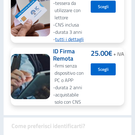
tessera da
Scegli
utilizzare con
lettore
CNS inclusa
durata 3 anni
tutti i dettagli
ID Firma
25.00
€
+ IVA
Remota
firmi senza
Scegli
dispositivo con
PC o APP
durata 2 anni
acquistabile
solo con CNS
Come preferisci identificarti?