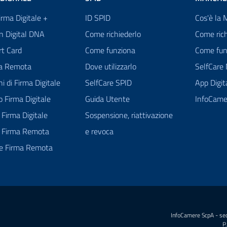
Firma Digitale +
ID SPID
Cos'è la 
n Digital DNA
Come richiederlo
Come rich
rt Card
Come funziona
Come fun
ma Remota
Dove utilizzarlo
SelfCare
ni di Firma Digitale
SelfCare SPID
App Digi
 Firma Digitale
Guida Utente
InfoCame
Firma Digitale
Sospensione, riattivazione
 Firma Remota
e revoca
re Firma Remota
InfoCamere ScpA - sed
P