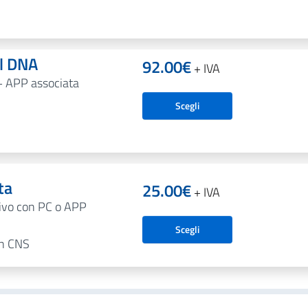
al DNA
92.00
€
+ IVA
+ APP associata
Scegli
ta
25.00
€
+ IVA
tivo con PC o APP
Scegli
on CNS