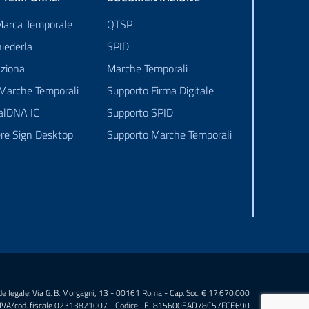
Marca Temporale
QTSP
iederla
SPID
ziona
Marche Temporali
 Marche Temporali
Supporto Firma Digitale
talDNA IC
Supporto SPID
re Sign Desktop
Supporto Marche Temporali
e legale: Via G. B. Morgagni, 13 - 00161 Roma - Cap. Soc. € 17.670.000
.IVA/cod. fiscale 02313821007 - Codice LEI 815600EAD78C57FCE690