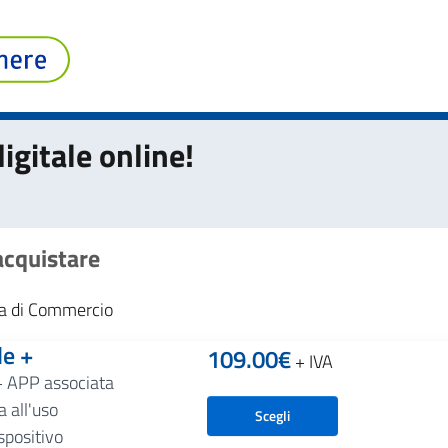
igitale online!
 acquistare
era di Commercio
le +
109.00
€
+ IVA
+ APP associata
 all'uso
Scegli
spositivo