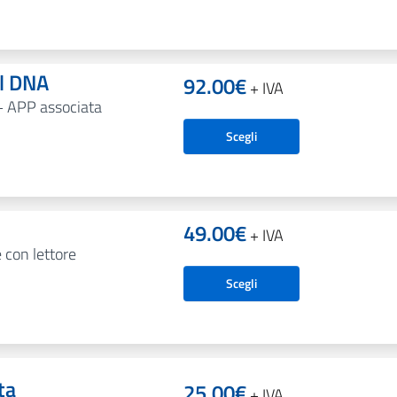
al DNA
92.00
€
+ IVA
+ APP associata
Scegli
49.00
€
+ IVA
e con lettore
Scegli
ta
25.00
€
+ IVA