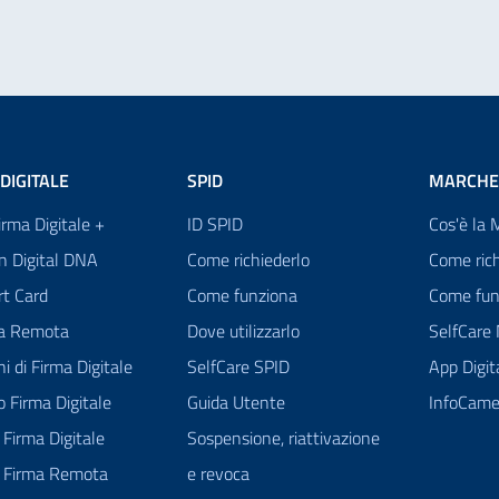
DIGITALE
SPID
MARCHE
Firma Digitale +
ID SPID
Cos'è la 
n Digital DNA
Come richiederlo
Come rich
rt Card
Come funziona
Come fun
ma Remota
Dove utilizzarlo
SelfCare
ni di Firma Digitale
SelfCare SPID
App Digi
 Firma Digitale
Guida Utente
InfoCame
Firma Digitale
Sospensione, riattivazione
 Firma Remota
e revoca