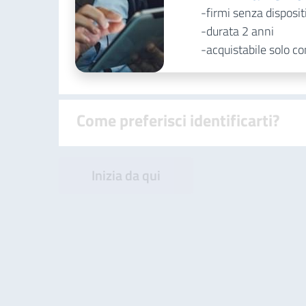
firmi senza disposi
durata 2 anni
acquistabile solo c
Come preferisci identificarti?
Inizia da qui