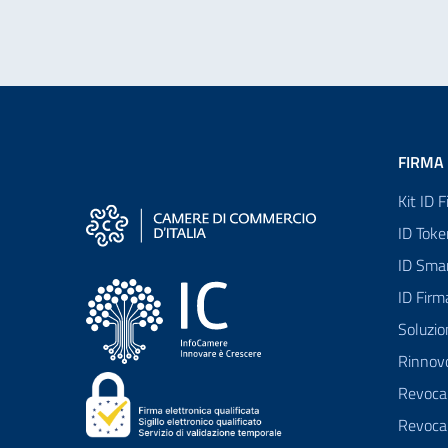
FIRMA 
Kit ID 
ID Toke
ID Sma
ID Fir
Soluzio
Rinnovo
Revoca 
Revoca