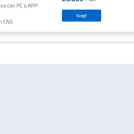
tivo con PC o APP
Scegli
on CNS