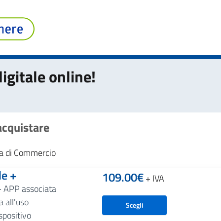
igitale online!
 acquistare
era di Commercio
le +
109.00
€
+ IVA
+ APP associata
 all'uso
Scegli
spositivo