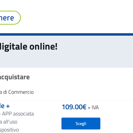
igitale online!
 acquistare
era di Commercio
le +
109.00
€
+ IVA
+ APP associata
 all'uso
Scegli
spositivo