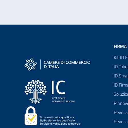
FIRMA 
Kit ID 
ID Toke
ID Sma
ID Fir
Soluzio
Rinnovo
Revoca 
Revoca