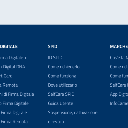
DIGITALE
SPID
MARCHE
Firma Digitale +
ID SPID
Cos'è la 
n Digital DNA
Come richiederlo
Come rich
rt Card
Come funziona
Come fun
ma Remota
Dove utilizzarlo
SelfCare
ni di Firma Digitale
SelfCare SPID
App Digi
 Firma Digitale
Guida Utente
InfoCame
Firma Digitale
Sospensione, riattivazione
 Firma Remota
e revoca