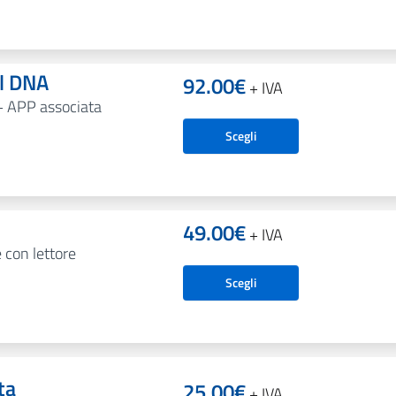
al DNA
92.00
€
+ IVA
+ APP associata
Scegli
49.00
€
+ IVA
e con lettore
Scegli
ta
25.00
€
+ IVA