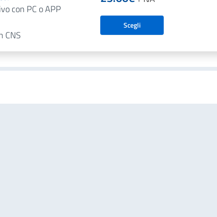
tivo con PC o APP
Scegli
on CNS