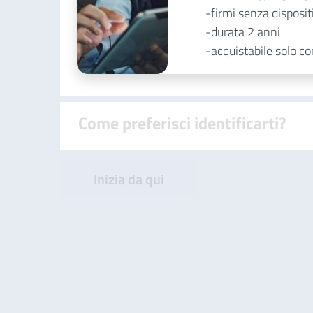
firmi senza disposi
durata 2 anni
acquistabile solo c
Come preferisci identificarti?
Inizia da qui