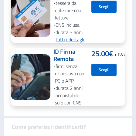
tessera da
Scegli
utilizzare con
lettore
CNS inclusa
durata 3 anni
tutti i dettagli
ID Firma
25.00
€
+ IVA
Remota
firmi senza
Scegli
dispositivo con
PC o APP
durata 2 anni
acquistabile
solo con CNS
Come preferisci identificarti?