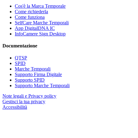
Cos'è la Marca Temporale
Come richiederla
Come funziona
SelfCare Marche Temporali
App DigitalDNA IC
InfoCamere Sign Desktop
Documentazione
QTSP
SPID
Marche Temporali
Supporto Firma Digitale
Supporto SPID
Supporto Marche Temporali
Note legali e Privacy policy
Gestisci la tua privacy
Accessibilità
InfoCamere ScpA - sede legale: Via G. B. Morgagni, 13 - 00161 Roma - Cap. Soc. €
17.670.000
P.IVA/cod. fiscale 02313821007 - Codice LEI 815600EAD78C57FCE690