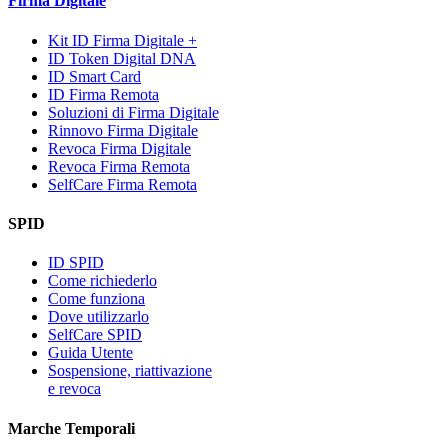
Firma Digitale
Kit ID Firma Digitale +
ID Token Digital DNA
ID Smart Card
ID Firma Remota
Soluzioni di Firma Digitale
Rinnovo Firma Digitale
Revoca Firma Digitale
Revoca Firma Remota
SelfCare Firma Remota
SPID
ID SPID
Come richiederlo
Come funziona
Dove utilizzarlo
SelfCare SPID
Guida Utente
Sospensione, riattivazione
e revoca
Marche Temporali