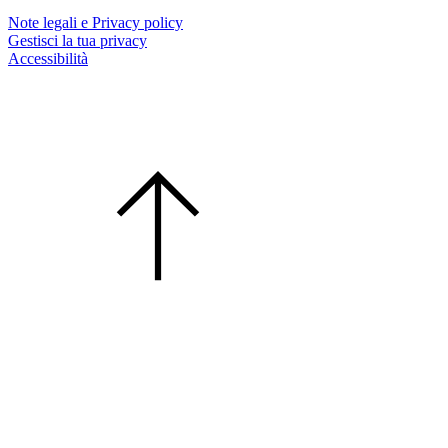
Note legali e Privacy policy
Gestisci la tua privacy
Accessibilità
InfoCamere ScpA - sede legale: Via G. B. Morgagni, 13 - 00161 Roma - Cap. Soc. €
17.670.000
P.IVA/cod. fiscale 02313821007 - Codice LEI 815600EAD78C57FCE690