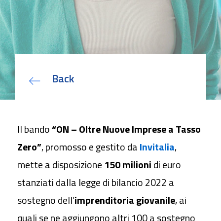
EUDI Wallet: i Servizi Fiduciari
qualificati sono le fondamenta
della nuova identità digitale
Bando Sviluppo competenze
specialistiche delle PMI
Deposito Bilancio con Firma
Back
Digitale
Come utilizzare la Firma Digitale
in azienda
Contratti Freelance: veloci e sicuri
Il bando
“ON – Oltre Nuove Imprese a Tasso
con Firma Digitale
Zero”
, promosso e gestito da
Invitalia
,
mette a disposizione
150
milioni
di euro
L’identità digitale attraverso la
stanziati dalla legge di bilancio 2022 a
Carta Nazionale dei Servizi
su
Firma Digitale: come richiederla
sostegno dell’
imprenditoria giovanile
, ai
con SPID
quali se ne
aggiungono altri 100 a sostegno