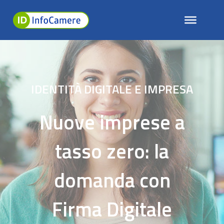
IDENTITÀ DIGITALE E IMPRESA
Nuove imprese a
tasso zero: la
domanda con
Firma Digitale