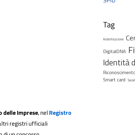
SPID
Tag
Cer
Autenticazione
F
DigitalDNA
Identità d
Riconoscimento
Smart card
Socie
o delle Imprese
, nel
Registro
tri registri ufficiali
o di un concorso