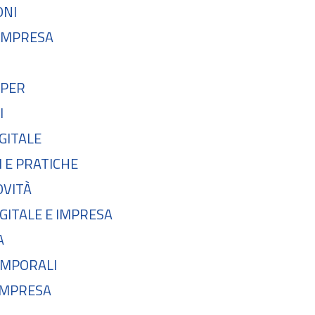
ONI
'IMPRESA
 PER
I
GITALE
 E PRATICHE
OVITÀ
IGITALE E IMPRESA
A
MPORALI
IMPRESA