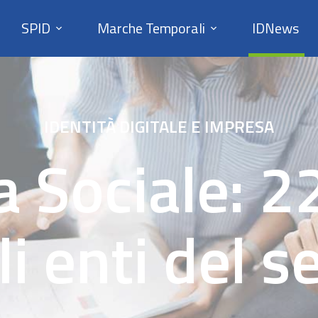
SPID
Marche Temporali
IDNews
IDENTITÀ DIGITALE E IMPRESA
 Sociale: 22
li enti del s