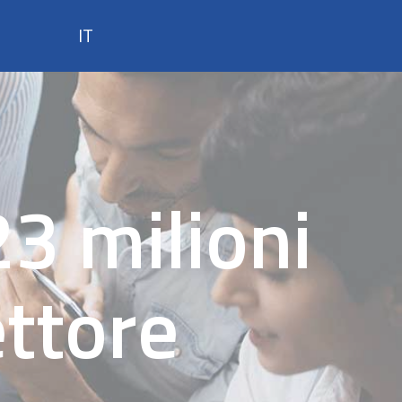
IT
Firma Digitale
SPID
3 milioni
Marche Temporali
IDNews
IT
ettore