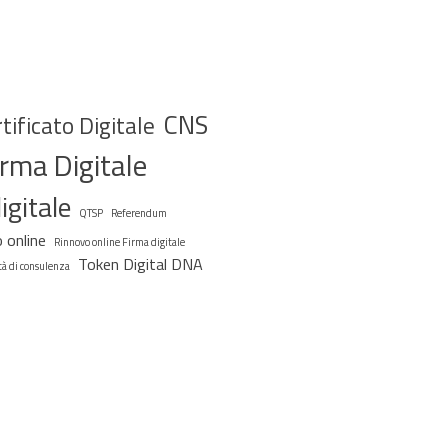
CNS
tificato Digitale
irma Digitale
igitale
QTSP
Referendum
 online
Rinnovo online Firma digitale
Token Digital DNA
tà di consulenza