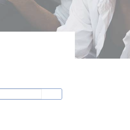
EUDI Wallet: i Servizi Fiduciari
qualificati sono le fondamenta
della nuova identità digitale
Bando Sviluppo competenze
specialistiche delle PMI
Deposito Bilancio con Firma
Digitale
Come utilizzare la Firma Digitale
in azienda
Contratti Freelance: veloci e sicuri
con Firma Digitale
Cerca
L’identità digitale attraverso la
Carta Nazionale dei Servizi
su
Firma Digitale: come richiederla
con SPID