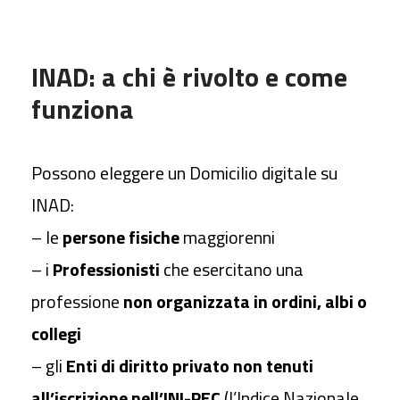
INAD: a chi è rivolto e come
funziona
Possono eleggere un Domicilio digitale su
INAD:
– le
persone fisiche
maggiorenni
– i
Professionisti
che esercitano una
professione
non organizzata in ordini, albi o
collegi
– gli
Enti di diritto privato non tenuti
all’iscrizione nell’INI-PEC
(l’Indice Nazionale