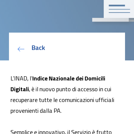
EUDI Wallet: i Servizi Fiduciari
qualificati sono le fondamenta
della nuova identità digitale
Bando Sviluppo competenze
specialistiche delle PMI
Deposito Bilancio con Firma
Digitale
Back
Come utilizzare la Firma Digitale
in azienda
Contratti Freelance: veloci e sicuri
con Firma Digitale
L’INAD, l’
Indice Nazionale dei Domicili
Digitali
, è il nuovo punto di accesso in cui
recuperare tutte le comunicazioni ufficiali
L’identità digitale attraverso la
Carta Nazionale dei Servizi
su
provenienti dalla PA.
Firma Digitale: come richiederla
con SPID
Semplice e innovativo, il Servizio è frutto