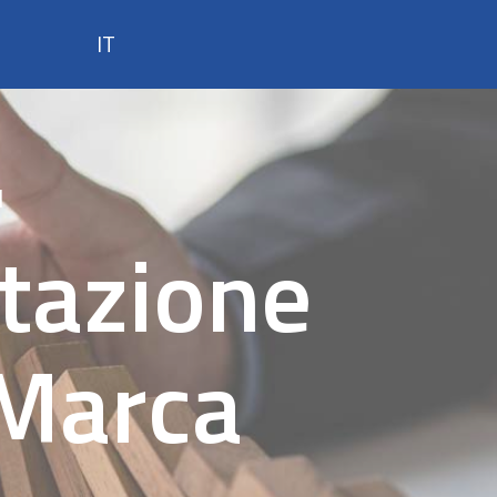
IT
Firma Digitale
I
SPID
tazione
Marche Temporali
IDNews
IT
 Marca