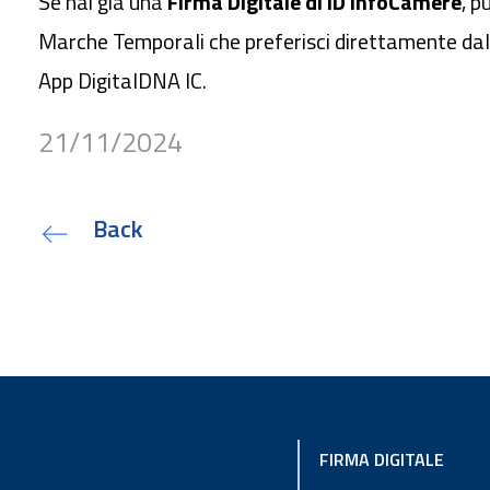
Se hai già una
Firma Digitale di ID InfoCamere
, p
Marche Temporali che preferisci direttamente dal
App DigitalDNA IC.
21/11/2024
Back
FIRMA DIGITALE