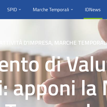
SPID
Marche Temporali
IDNews
ATTIVITÀ D'IMPRESA
,
MARCHE TEMPORAL
nto di Valu
i: apponi la