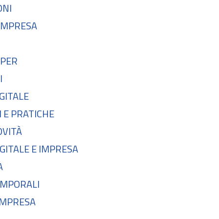
ONI
'IMPRESA
 PER
I
GITALE
 E PRATICHE
OVITÀ
IGITALE E IMPRESA
A
MPORALI
IMPRESA