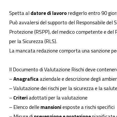
Spetta al
datore di lavoro
redigerlo entro 90 giorni
Può avvalersi del supporto del Responsabile del S
Protezione (RSPP), del medico competente e del 
per la Sicurezza (RLS).
La mancata redazione comporta una sanzione pecun
Il Documento di Valutazione Rischi deve contener
–
Anagrafica
aziendale e descrizione degli ambien
– Valutazione dei rischi per la sicurezza e la salut
–
Criteri
adottati per la valutazione
– Elenco delle
mansioni
esposte a rischi specifici
– Misure di
prevenzione e protezione
pianificate 