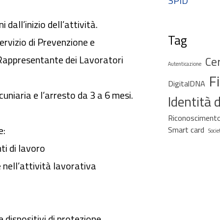
SPID
 dall’inizio dell’attività.
Tag
ervizio di Prevenzione e
Rappresentante dei Lavoratori
Cer
Autenticazione
F
DigitalDNA
iaria e l’arresto da 3 a 6 mesi.
Identità d
Riconoscimento
e:
Smart card
Socie
ti di lavoro
e nell’attività lavorativa
e dispositivi di protezione