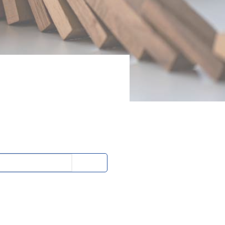
EUDI Wallet: i Servizi Fiduciari
qualificati sono le fondamenta
della nuova identità digitale
Bando Sviluppo competenze
specialistiche delle PMI
Deposito Bilancio con Firma
Digitale
Come utilizzare la Firma Digitale
in azienda
Contratti Freelance: veloci e sicuri
con Firma Digitale
Cerca
L’identità digitale attraverso la
Carta Nazionale dei Servizi
su
Firma Digitale: come richiederla
con SPID