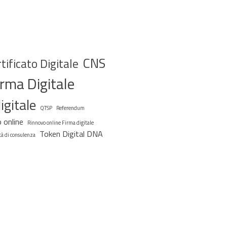
CNS
tificato Digitale
irma Digitale
igitale
QTSP
Referendum
 online
Rinnovo online Firma digitale
Token Digital DNA
tà di consulenza