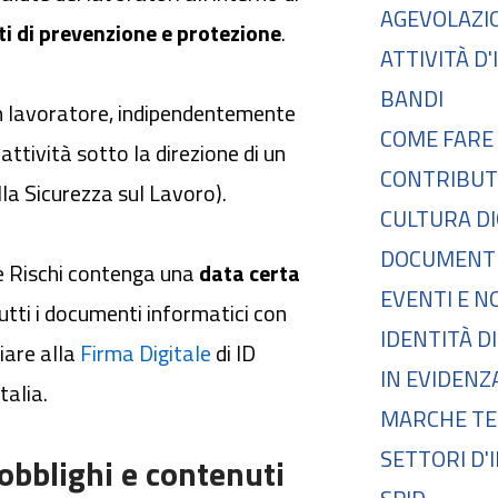
AGEVOLAZI
ti di prevenzione e protezione
.
ATTIVITÀ D
BANDI
n lavoratore, indipendentemente
COME FARE
attività sotto la direzione di un
CONTRIBUT
lla Sicurezza sul Lavoro).
CULTURA DI
DOCUMENTI
e Rischi contenga una
data certa
EVENTI E N
tutti i documenti informatici con
IDENTITÀ D
ciare alla
Firma Digitale
di ID
IN EVIDENZ
talia.
MARCHE TE
SETTORI D'
obblighi e contenuti