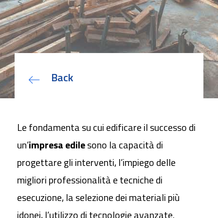
EUDI Wallet: i Servizi Fiduciari
qualificati sono le fondamenta
della nuova identità digitale
Bando Sviluppo competenze
Back
specialistiche delle PMI
Deposito Bilancio con Firma
Digitale
Come utilizzare la Firma Digitale
in azienda
Le fondamenta su cui edificare il successo di
Contratti Freelance: veloci e sicuri
un’
impresa edile
sono la capacità di
con Firma Digitale
progettare gli interventi, l’impiego delle
migliori professionalità e tecniche di
L’identità digitale attraverso la
esecuzione, la selezione dei materiali più
Carta Nazionale dei Servizi
su
Firma Digitale: come richiederla
idonei, l’utilizzo di tecnologie avanzate.