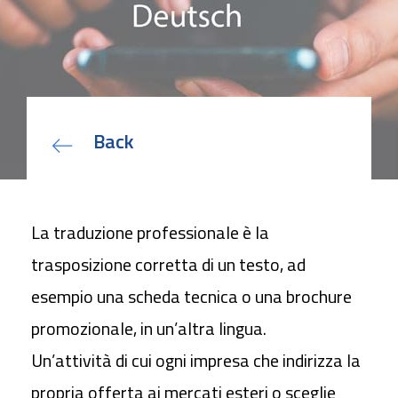
Bando Sviluppo competenze
specialistiche delle PMI
Deposito Bilancio con Firma
Digitale
Come utilizzare la Firma Digitale
in azienda
Back
Contratti Freelance: veloci e sicuri
con Firma Digitale
La traduzione professionale è la
L’identità digitale attraverso la
trasposizione corretta di un testo, ad
Carta Nazionale dei Servizi
su
Firma Digitale: come richiederla
esempio una scheda tecnica o una brochure
con SPID
promozionale, in un’altra lingua.
Un’attività di cui ogni impresa che indirizza la
propria offerta ai mercati esteri o sceglie