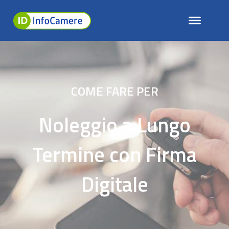
COME FARE PER
Noleggio a Lungo
Termine con Firma
Digitale
EUDI Wallet: i Servizi Fiduciari