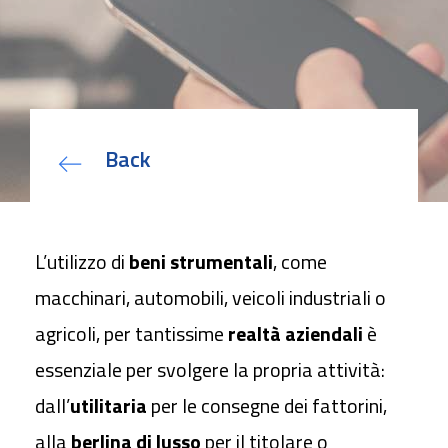
qualificati sono le fondamenta
della nuova identità digitale
Bando Sviluppo competenze
specialistiche delle PMI
Deposito Bilancio con Firma
Digitale
Back
Come utilizzare la Firma Digitale
in azienda
Contratti Freelance: veloci e sicuri
con Firma Digitale
L’utilizzo di
beni strumentali
, come
macchinari, automobili, veicoli industriali o
L’identità digitale attraverso la
agricoli, per tantissime
realtà aziendali
è
Carta Nazionale dei Servizi
su
Firma Digitale: come richiederla
essenziale per svolgere la propria attività:
con SPID
dall’
utilitaria
per le consegne dei fattorini,
alla
berlina di lusso
per il titolare o