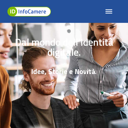
Dal mondo dell’Identità
digitale.
Idee, Storie e Novità.
EUDI Wallet: i Servizi Fiduciari
qualificati sono le fondamenta
della nuova identità digitale