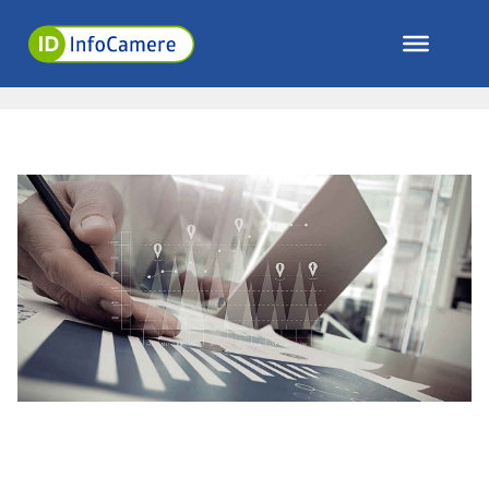
News
>
EVENTI E NOVITÀ
>
Pagina 2
EUDI Wallet: i Servizi Fiduciari
qualificati sono le fondamenta
della nuova identità digitale