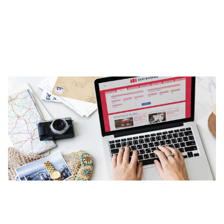
Bando Sviluppo competenze
specialistiche delle PMI
Deposito Bilancio con Firma
Digitale
Come utilizzare la Firma Digitale
in azienda
Contratti Freelance: veloci e sicuri
con Firma Digitale
L’identità digitale attraverso la
Carta Nazionale dei Servizi
su
Firma Digitale: come richiederla
con SPID