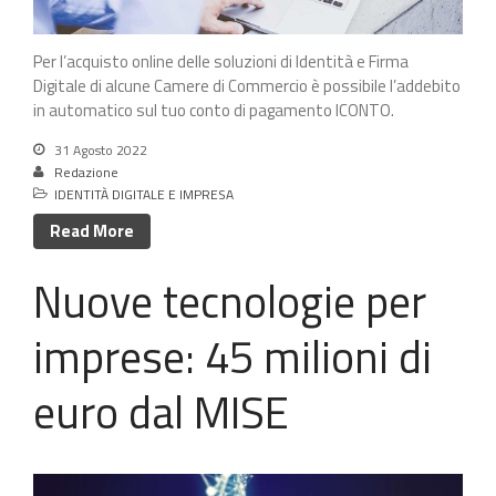
EUDI Wallet: i Servizi Fiduciari
Per l’acquisto online delle soluzioni di Identità e Firma
qualificati sono le fondamenta
della nuova identità digitale
Digitale di alcune Camere di Commercio è possibile l’addebito
in automatico sul tuo conto di pagamento ICONTO.
Bando Sviluppo competenze
specialistiche delle PMI
31 Agosto 2022
Deposito Bilancio con Firma
Redazione
Digitale
IDENTITÀ DIGITALE E IMPRESA
Come utilizzare la Firma Digitale
Read More
in azienda
Contratti Freelance: veloci e sicuri
Nuove tecnologie per
con Firma Digitale
imprese: 45 milioni di
euro dal MISE
L’identità digitale attraverso la
Carta Nazionale dei Servizi
su
Firma Digitale: come richiederla
con SPID